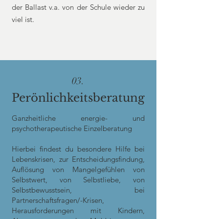
der Ballast v.a. von der Schule wieder zu
viel ist.
03.
Perönlichkeitsberatung
Ganzheitliche energie- und
psychotherapeutische Einzelberatung
Hierbei findest du besondere Hilfe bei
Lebenskrisen, zur Entscheidungsfindung,
Auflösung von Mangelgefühlen von
Selbstwert, von Selbstliebe, von
Selbstbewusstsein, bei
Partnerschaftsfragen/-Krisen,
Herausforderungen mit Kindern,