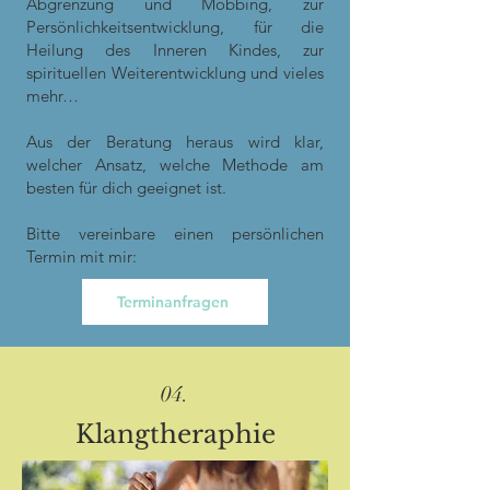
Abgrenzung und Mobbing, zur
Persönlichkeitsentwicklung, für die
Heilung des Inneren Kindes, zur
spirituellen Weiterentwicklung und vieles
mehr…
Aus der Beratung heraus wird klar,
welcher Ansatz, welche Methode am
besten für dich geeignet ist.
Bitte vereinbare einen persönlichen
Termin mit mir:
Terminanfragen
04.
Klangtheraphie